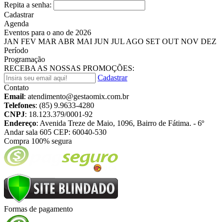
Repita a senha:
Cadastrar
Agenda
Eventos para o ano de 2026
JAN
FEV
MAR
ABR
MAI
JUN
JUL
AGO
SET
OUT
NOV
DEZ
Período
Programação
RECEBA AS NOSSAS PROMOÇÕES:
Cadastrar
Contato
Email
: atendimento@gestaomix.com.br
Telefones
:
(85) 9.9633-4280
CNPJ
: 18.123.379/0001-92
Endereço
: Avenida Treze de Maio, 1096, Bairro de Fátima. - 6º
Andar sala 605 CEP: 60040-530
Compra 100% segura
Formas de pagamento